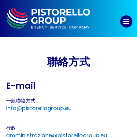
聯絡方式
E-mail
一般聯絡方式
info@pistorellogroup.eu
行政
amministrazione@pistorellogroup.eu