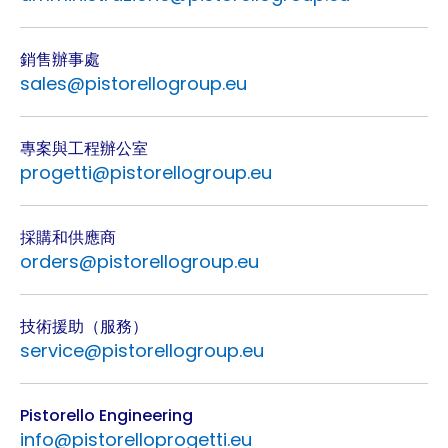
銷售辦事處
sales@pistorellogroup.eu
專案與工程辦公室
progetti@pistorellogroup.eu
採購和供應商
orders@pistorellogroup.eu
技術援助（服務）
service@pistorellogroup.eu
Pistorello Engineering
info@pistorelloprogetti.eu